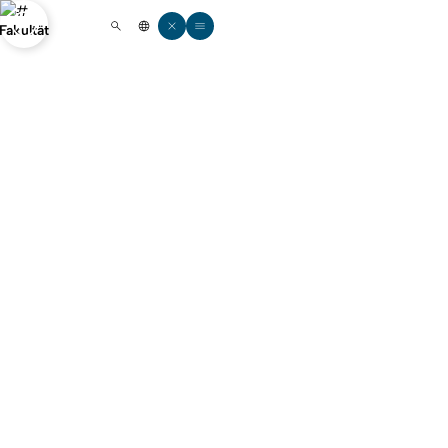
t zu Köln
Fakultät
Open quicklink menu
Suche öffnen
Sprachauswahl öffnen
Menü schließen
Menü öffnen