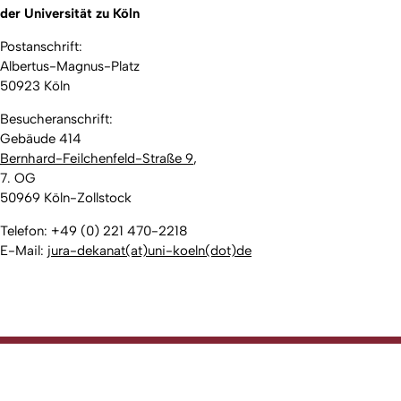
der Universität zu Köln
Postanschrift:
Albertus-Magnus-Platz
50923 Köln
Besucheranschrift:
Gebäude 414
Bernhard-Feilchenfeld-Straße 9
,
7. OG
50969 Köln-Zollstock
Telefon: +49 (0) 221 470-2218
E-Mail:
jura-dekanat(at)uni-koeln(dot)de
Erstellt am: 9. November 2016 zuletzt geändert am: 5. August
Nach
2026
Rechtswissenschaftliche Fakultät
Zur Startseite