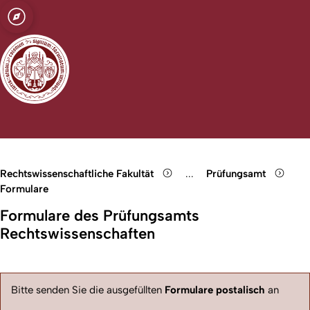
t zu Köln
Fakultät
Open quicklink menu
Suche öffnen
Sprachauswahl öffnen
Menü schließen
Menü öffnen
Rechtswissenschaftliche Fakultät
...
Prüfungsamt
Show remaining breadcru
Formulare
Formulare des Prüfungsamts
Rechtswissenschaften
Bitte senden Sie die ausgefüllten
Formulare postalisch
an