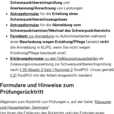
Schwerpunktbereichsprüfung
und
Anerkennung/Anrechnung
von Leistungen
Antragsformular
für die
Erteilung eines
Schwerpunktbereichszeugnisses
Antragsformular
für die
Abmeldung vom
Schwerpunktseminar/Wechsel des Schwerpunktbereichs
Formblatt
zur Anmeldung
zu Aufsichtsarbeiten während
einer
Beurlaubung wegen Erziehung/Pflege
(ersetzt
nicht
die Anmeldung in KLIPS, wenn Sie nicht wegen
Erziehung/Pflege beurlaubt sind)
Erklärungsformular
zu den Falllösungshausarbeiten
als
Zulassungsvoraussetzung zur Schwerpunktbereichsprüfung
nach
§ 35 Absatz 3 Satz 1 Nummer 2
StudPrO (muss gemäß
§ 21
StudPrO mit der Arbeit eingereicht werden)
Formulare und Hinweise zum
Prüfungsrücktritt
Allgemein zum Rücktritt von Prüfungen s. auf der Seite "
Klausuren
und Hausarbeiten, Seminare
".
Um Ihnen die Erklärung des Rücktritts und das Einholen eines