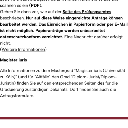
scannen es ein (
PDF
).
Gehen Sie dann vor, wie auf der
Seite des Prüfungsamtes
beschrieben.
Nur auf diese Weise eingereichte Anträge können
bearbeitet werden. Das Einreichen in Papierform oder per E-Mail
ist nicht möglich. Papieranträge werden unbearbeitet
datenschutzkonform vernichtet.
Eine Nachricht darüber erfolgt
nicht.
(
Weitere Informationen
)
Magister iuris
Alle Informationen zu dem Mastergrad "Magister iuris (Universität
zu Köln)" (und für “Altfälle” den Grad "Diplom-Jurist/Diplom-
Juristin) finden Sie auf den entsprechenden Seiten des für die
Graduierung zuständigen Dekanats. Dort finden Sie auch die
Antragsformulare.
Nach o
Erstellt am: 3. März 2017 zuletzt geändert am: 31. März 2026
Rechtswissenschaftliche Fakultät