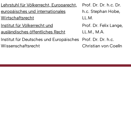
Lehrstuhl für Völkerrecht, Europarecht,
Prof. Dr. Dr. h.c. Dr.
europäisches und internationales
h.c. Stephan Hobe,
Wirtschaftsrecht
LL.M.
Institut für Völkerrecht und
Prof. Dr. Felix Lange,
ausländisches öffentliches Recht
LL.M., M.A.
Institut für Deutsches und Europäisches
Prof. Dr. Dr. h.c.
Wissenschaftsrecht
Christian von Coelln
To top
Created: 12. May 2026 changed: 20. May 2026
Faculty of Law
Go to homepage
Fakultät
Studium