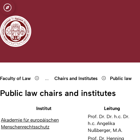
sity of Cologne
logne
Open quicklink menu
Open search
Open language switch
Close menu
Open menu
Faculty of Law
...
Chairs and Institutes
Public law
Show remaining breadcrumb items
Public law chairs and institutes
Institut
Leitung
Prof. Dr. Dr. h.c. Dr.
Akademie für europäischen
h.c. Angelika
Menschenrechtsschutz
Nußberger, M.A.
Prof. Dr. Henning